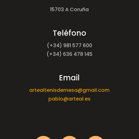
15703 A Coruña
Teléfono
(+34) 981 577 600
(+34) 636 478 145
Email
artealtenisdemesa@gmail.com
pablo@arteal.es